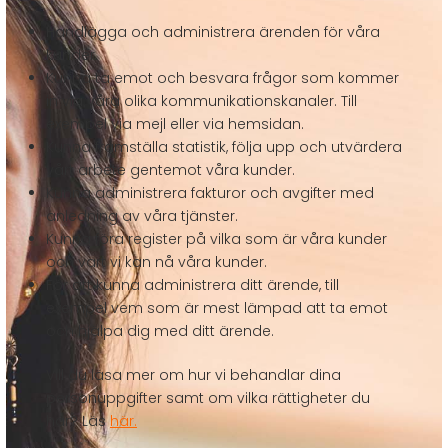
Handlägga och administrera ärenden för våra
kunder.
Kunna ta emot och besvara frågor som kommer
in via våra olika kommunikationskanaler. Till
exempel via mejl eller via hemsidan.
Kunna framställa statistik, följa upp och utvärdera
vårt arbete gentemot våra kunder.
Kunna administrera fakturor och avgifter med
anledning av våra tjänster.
Kunna föra register på vilka som är våra kunder
och vart vi kan nå våra kunder.
För att kunna administrera ditt ärende, till
exempel vem som är mest lämpad att ta emot
och hjälpa dig med ditt ärende.
Vill du läsa mer om hur vi behandlar dina
personuppgifter samt om vilka rättigheter du
har? Läs
här.